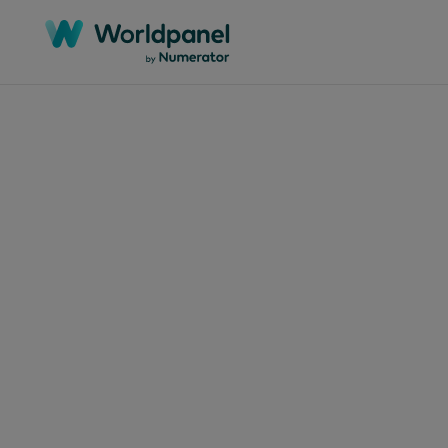
Catégories
Régions
Marchés
L
Livres blancs
Afrique
Algérie
C
Webinaires
Asie-Pacifique
Argentine
C
Études de cas
Europe
Australie
A
Rapports
Mondial
Bangladesh
F