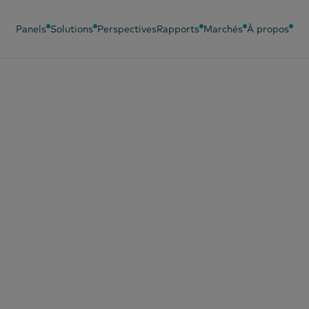
Panels
Solutions
Perspectives
Rapports
Marchés
À propos
angues
Panels associés
Solutions associées
hinois (simplifié)
Panneau des bébés
Analyse
comportementale
hinois (traditionnel)
Panel beauté
Efficacité du
nglais
Panel de mode
marketing
rançais
Panel OOH
Sondage PanelVoice