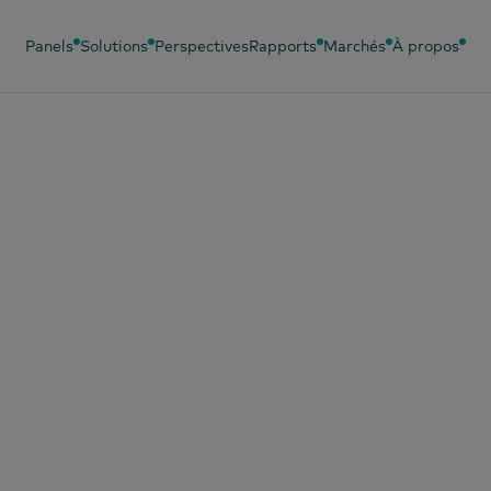
Panels
Solutions
Perspectives
Rapports
Marchés
À propos
angues
Panels associés
Solutions associées
hinois (simplifié)
Panneau des bébés
Analyse
comportementale
hinois (traditionnel)
Panel beauté
Efficacité du
nglais
Panel de mode
marketing
rançais
Panel OOH
Sondage PanelVoice