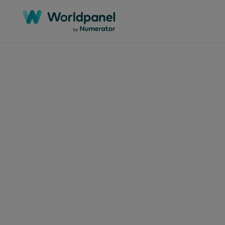
Catégories
Régions
Marchés
L
Livres blancs
Afrique
Algérie
C
Webinaires
Asie-Pacifique
Argentine
C
Études de cas
Europe
Australie
A
Rapports
Mondial
Bangladesh
F