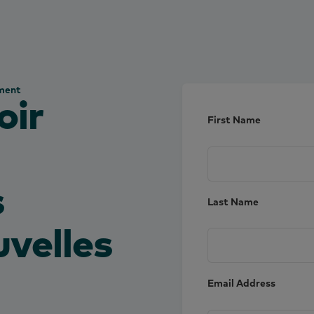
ement
oir
First Name
s
Last Name
velles
Email Address