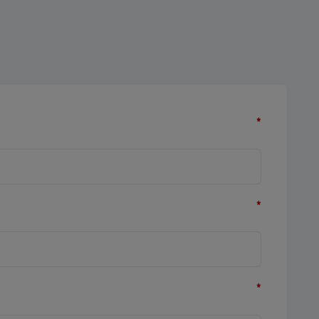
*
*
*