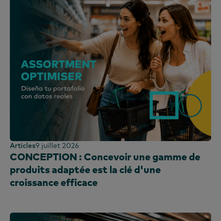
Espagne
Sri Lanka
Taïwan
Thaïlande
Ouganda
Royaume-Uni et Irlande
Émirats arabes unis
Royaume-Uni
États-Unis
Vietnam
Articles
9 juillet 2026
CONCEPTION : Concevoir une gamme de
produits adaptée est la clé d'une
croissance efficace