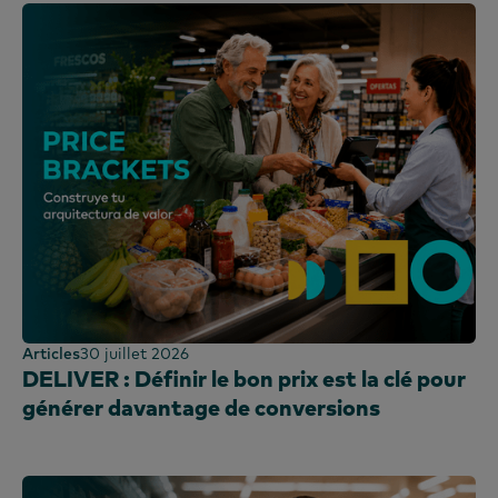
Irlande
Kenya
Corée
Chine continentale (CN)
Chine continentale (EN)
Malaisie
Mexique
Maroc
Nigéria
Pérou
Articles
30 juillet 2026
Philippines
DELIVER : Définir le bon prix est la clé pour
Portugal
générer davantage de conversions
Arabie saoudite
Écosse
Afrique du Sud