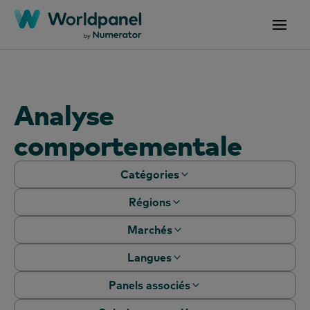
Analyse
comportementale
Catégories
Régions
Livres blancs
Webinaires
Marchés
Afrique
Études de cas
Asie-Pacifique
Langues
Algérie
Rapports
Europe
Argentine
Panels associés
Articles
Chinois (simplifié)
Mondial
Australie