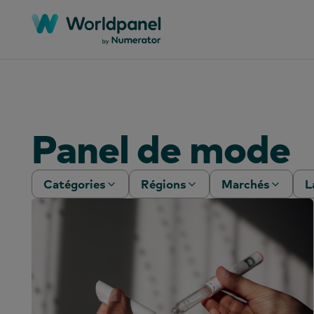
Panel de mode
Catégories
Régions
Marchés
L
Livres blancs
Afrique
Algérie
C
Webinaires
Asie-Pacifique
Argentine
C
Études de cas
Europe
Australie
A
Rapports
Mondial
Bangladesh
F
Articles
Amérique latine
Bolivie
c