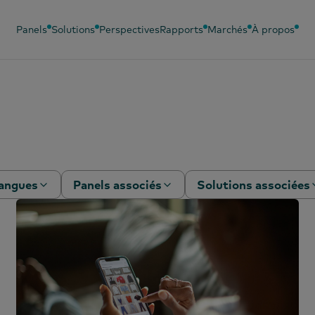
Panels
Solutions
Perspectives
Rapports
Marchés
À propos
angues
Panels associés
Solutions associées
hinois (simplifié)
Panneau des bébés
Analyse
comportementale
hinois (traditionnel)
Panel beauté
Efficacité du
nglais
Panel de mode
marketing
rançais
Panel OOH
Sondage PanelVoice
oréen
Panneau essence