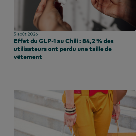
Moyen-Orient
Brésil
P
Amérique du Nord
Amérique centr
E
Chili
Colombie
5 août 2026
Effet du GLP-1 au Chili : 84,2 % des
République
utilisateurs ont perdu une taille de
dominicaine
vêtement
Équateur
Égypte
Éthiopie
France
Ghana
Mondial
Inde
Indonésie
Irlande