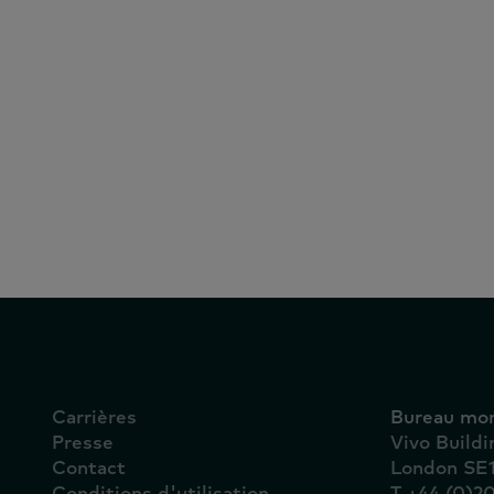
t
unis
Carrières
Bureau mon
Presse
Vivo Build
Contact
London SE
Conditions d'utilisation
T +44 (0)2