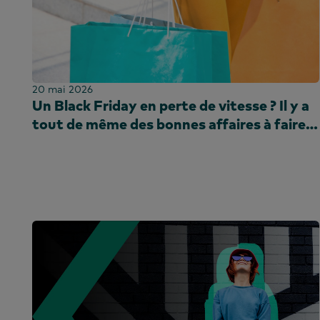
Kenya
Corée
Chine continent
(CN)
20 mai 2026
Chine continent
Un Black Friday en perte de vitesse ? Il y a
(EN)
tout de même des bonnes affaires à faire…
Malaisie
Mexique
Maroc
Nigéria
Pérou
Philippines
Portugal
Arabie saoudite
Écosse