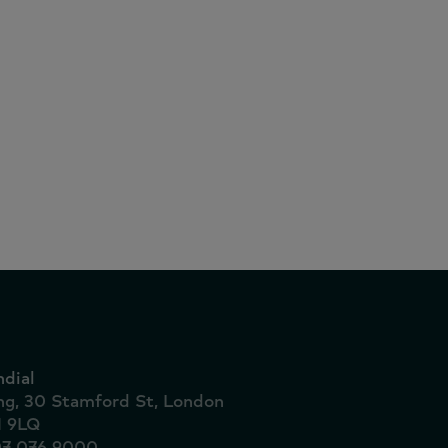
dial
ing, 30 Stamford St, London
1 9LQ
07 076 9000