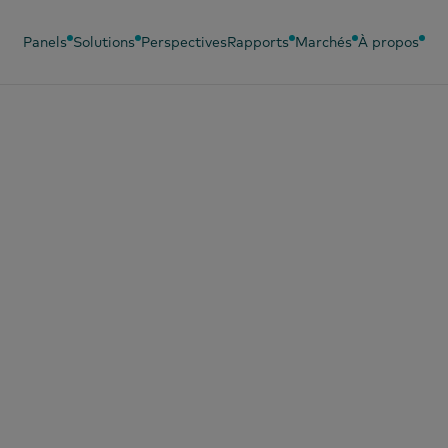
Panels
Solutions
Perspectives
Rapports
Marchés
À propos
consommation de
ettones progresse
il et met les mar
itionnelles au défi