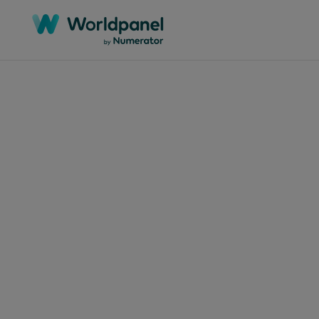
15 mai 2026
La 
pan
Brés
trad