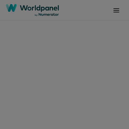
Articles
19 juin 2024
FMCG Festive 2024 :
redonner vie à la fête
Contactez-nous
Contactez-nous