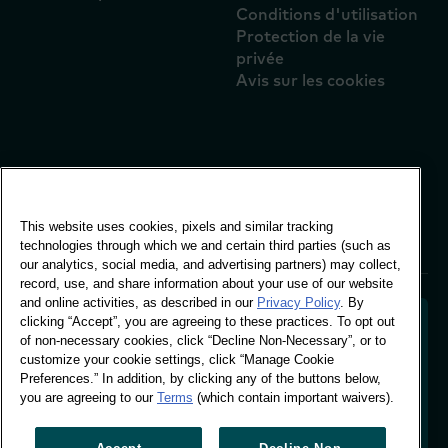
Conditions d'utilisation
Protection de la vie
privée
Avis sur les cookies
Bureau mondial
Vivo Building, 30
Stamford St, London
This website uses cookies, pixels and similar tracking
London SE1 9LQ
technologies through which we and certain third parties (such as
T +44 (0)207 076 9000
our analytics, social media, and advertising partners) may collect,
record, use, and share information about your use of our website
and online activities, as described in our
Privacy Policy
. By
clicking “Accept”, you are agreeing to these practices. To opt out
of non-necessary cookies, click “Decline Non-Necessary”, or to
customize your cookie settings, click “Manage Cookie
Décoder le comportement des acheteurs pour
Preferences.” In addition, by clicking any of the buttons below,
façonner l'avenir de votre marque. Transformer les
you are agreeing to our
Terms
(which contain important waivers).
données comportementales en informations
exploitables pour favoriser une croissance fondée sur
les données.