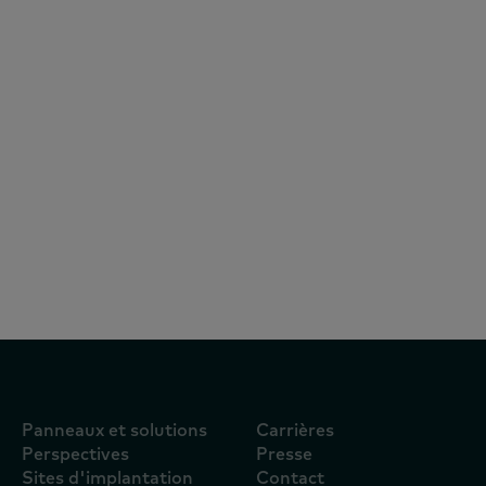
Livres blancs
11 février 2025
Rapport complet : Perspectives du
secteur des biens de grande
consommation en Indonésie à l'horizon
2025
Panneaux et solutions
Carrières
Perspectives
Presse
Sites d'implantation
Contact