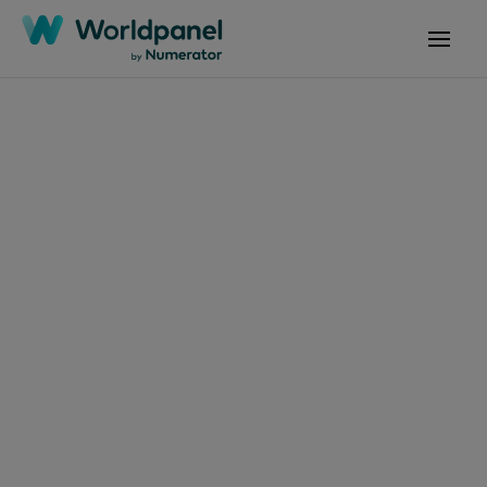
Articles
7 mai 2026
Le fait que les
consommateurs
passent davantage de
temps hors de chez
eux favorise
naturellement leur