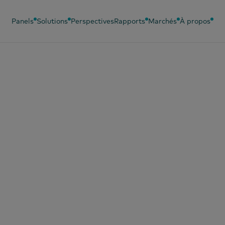
Panels
Solutions
Perspectives
Rapports
Marchés
À propos
s 2025
er des enfants,
ndre soin d'anima
compagnie : on est
t à dépenser sans