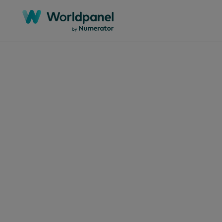
Articles
10 mar
Élev
pre
de 
prê