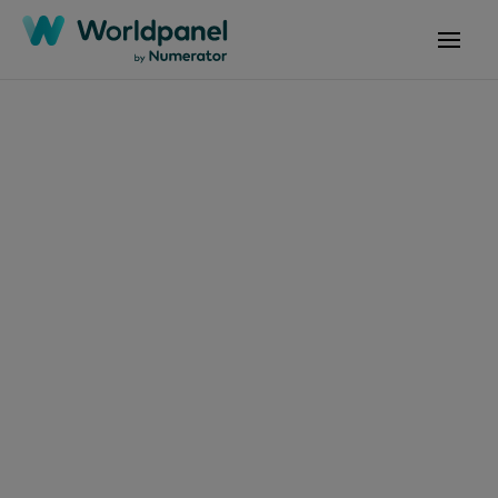
Articles
4 février 2026
Le streaming financé
par la publicité
ralentit au Royaume-
Uni, mais Netflix brille
avec un excellent
trimestre pendant les